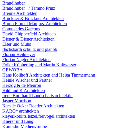
Brandlhuber+
Brandlhuber+ / Tammo Prinz
Brenne Architekten
Brückner & Brückner Architekten
Bruno Fioretti Marquez Architekten
Comme des Garçons
David Chipperfield Architects
Diener & Diener Architekten
Elser und Muhs
flachsbarth schultz und planbb
Florian Heilmeyer
Florian Nagler Architekten
Folke Köbberling and Martin Kaltwasser
GEWOBA
Hans Kollhoff Architekten and Helga Timmermann
Heinle Wischer und Partner
Herzog & de Meuron
Hild und K Architekten
Irene Burkhardt Landschaftsarchitektin
Jasper Morrison
Kaestle Ocker Roeder Architekten
KARO* architekten
kleyer.koblitz.letzel.freivogel.architekten
Knerer und Lang
Konradin Mediengruppe