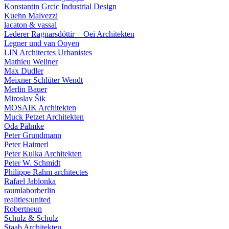
Konstantin Grcic Industrial Design
Kuehn Malvezzi
lacaton & vassal
Lederer Ragnarsdóttir + Oei Architekten
Legner und van Ooyen
LIN Architectes Urbanistes
Mathieu Wellner
Max Dudler
Meixner Schlüter Wendt
Merlin Bauer
Miroslav Šik
MOSAIK Architekten
Muck Petzet Architekten
Oda Pälmke
Peter Grundmann
Peter Haimerl
Peter Kulka Architekten
Peter W. Schmidt
Philippe Rahm architectes
Rafael Jablonka
raumlaborberlin
realities:united
Robertneun
Schulz & Schulz
Staab Architekten