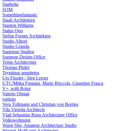
Snøhetta
SOM
Somethingfantastic
Staab Architekten
Stanton Williams
Status Quo
Stefan Forster Architekten
Studio Albori
Studio Granda
Superuse Studios
Suppose Design Office
Temp Architecture
Thomas Phifer
Tryptique arquitetos
Urs Füssler / Jörg Leeser
UTC/Mitka Fontana, Mario Briccola, Giuseppe Frasca
V+, with Rotor
Valerio Olgiati
various
Vera Tollmann und Christian von Borries
Vila Virseda Architects
Vlad Sebastian Rusu Architecture Office
Volkswohnung
Wang Shu, Amateur Architecture Studio
Wenink Holtkamp Architecten