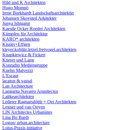
Hild und K Architekten
Hugo Mompò
Irene Burkhardt Landschaftsarchitektin
Johansen Skovsted Arkitekter
Junya Ishigami
Kaestle Ocker Roeder Architekten
Kämpfen für Architektur
KARO* architekten
Kissler+Effgen
kleyer.koblitz.letzel.freivogel.architekten
Knapkiewicz & Fickert
Knerer und Lang
Konradin Mediengruppe
Kuehn Malvezzi
L'Escaut
lacaton & vassal
Lan Architecture
Langarita Navarro Arquitectos
Lattkearchitekten
Lederer Ragnarsdóttir + Oei Architekten
Legner und van Ooyen
LIN Architectes Urbanistes
Lina Bo Bardi
Logon/ urban.architecture
Lotus-Praxis initiative