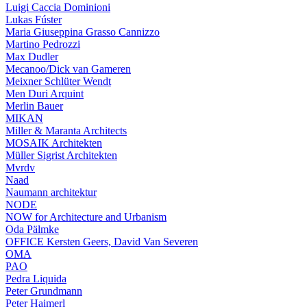
Luigi Caccia Dominioni
Lukas Fúster
Maria Giuseppina Grasso Cannizzo
Martino Pedrozzi
Max Dudler
Mecanoo/Dick van Gameren
Meixner Schlüter Wendt
Men Duri Arquint
Merlin Bauer
MIKAN
Miller & Maranta Architects
MOSAIK Architekten
Müller Sigrist Architekten
Mvrdv
Naad
Naumann architektur
NODE
NOW for Architecture and Urbanism
Oda Pälmke
OFFICE Kersten Geers, David Van Severen
OMA
PAO
Pedra Liquida
Peter Grundmann
Peter Haimerl