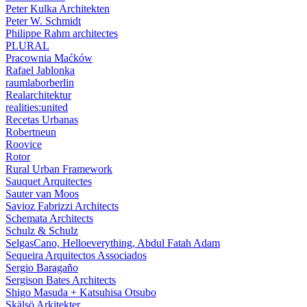
Peter Kulka Architekten
Peter W. Schmidt
Philippe Rahm architectes
PLURAL
Pracownia Maćków
Rafael Jablonka
raumlaborberlin
Realarchitektur
realities:united
Recetas Urbanas
Robertneun
Roovice
Rotor
Rural Urban Framework
Sauquet Arquitectes
Sauter van Moos
Savioz Fabrizzi Architects
Schemata Architects
Schulz & Schulz
SelgasCano, Helloeverything, Abdul Fatah Adam
Sequeira Arquitectos Associados
Sergio Baragaño
Sergison Bates Architects
Shigo Masuda + Katsuhisa Otsubo
Skälsö Arkitekter