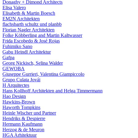
Donaghy + Dimond Architects
Elisa Valero
Elisabeth & Martin Boesch
EM2N Architekten
flachsbarth schultz und planbb
Florian Nagler Architekten
Folke Köbberling and Martin Kaltwasser
Frida Escobedo & José Rojas
Fuhimiko Sano
Gabu Heindl Architektur
Gafpa
Georg Nickisch, Selina Walder
GEWOBA
Giuseppe Gurrieri, Valentina Giampiccolo
Grupo Culata Jovái
H Arquitectes
Hans Kollhoff Architekten and Helga Timmermann
Hao Design
Hawkins-Brown
Haworth Tompkins
Heinle Wischer und Partner
Hendriks & Despierre
Hermann Kaufmann
Herzog & de Meuron
HGA Arhitektuur