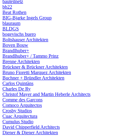
bauteilnetz
bb22
Beat Rothen
BIG-Bjarke Ingels Group
blauraum
BLDGS
bogevischs buero
Boltshauser Architekten
Boven Bouw
Brandlhuber+
Brandlhuber+ / Tammo Prinz
Brenne Architekten
Brückner & Brückner Architekten
Bruno Fioretti Marquez Architekten
Buchner + Bründler Architekten
Carlos Quintàns
Charles De Ry
Christof Mayer and Martin Heberle Architects
Comme des Garçons
Comoco Arquitectos
Crosby Studios
Cuac Arquitectura
Cumulus Studio
David Chipperfield Architects
Diener & Diener Architekten