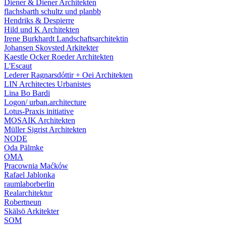
Diener & Diener Architekten
flachsbarth schultz und planbb
Hendriks & Despierre
Hild und K Architekten
Irene Burkhardt Landschaftsarchitektin
Johansen Skovsted Arkitekter
Kaestle Ocker Roeder Architekten
L'Escaut
Lederer Ragnarsdóttir + Oei Architekten
LIN Architectes Urbanistes
Lina Bo Bardi
Logon/ urban.architecture
Lotus-Praxis initiative
MOSAIK Architekten
Müller Sigrist Architekten
NODE
Oda Pälmke
OMA
Pracownia Maćków
Rafael Jablonka
raumlaborberlin
Realarchitektur
Robertneun
Skälsö Arkitekter
SOM