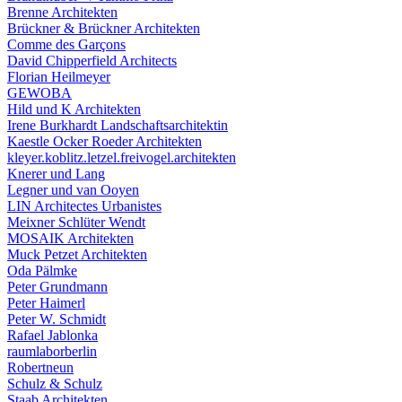
Brenne Architekten
Brückner & Brückner Architekten
Comme des Garçons
David Chipperfield Architects
Florian Heilmeyer
GEWOBA
Hild und K Architekten
Irene Burkhardt Landschaftsarchitektin
Kaestle Ocker Roeder Architekten
kleyer.koblitz.letzel.freivogel.architekten
Knerer und Lang
Legner und van Ooyen
LIN Architectes Urbanistes
Meixner Schlüter Wendt
MOSAIK Architekten
Muck Petzet Architekten
Oda Pälmke
Peter Grundmann
Peter Haimerl
Peter W. Schmidt
Rafael Jablonka
raumlaborberlin
Robertneun
Schulz & Schulz
Staab Architekten