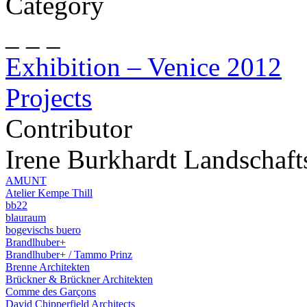
Category
_ _ _
Exhibition – Venice 2012
Projects
Contributor
Irene Burkhardt Landschafts
AMUNT
Atelier Kempe Thill
bb22
blauraum
bogevischs buero
Brandlhuber+
Brandlhuber+ / Tammo Prinz
Brenne Architekten
Brückner & Brückner Architekten
Comme des Garçons
David Chipperfield Architects