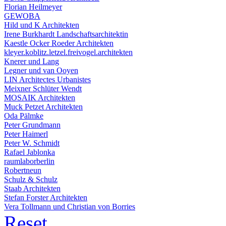
Florian Heilmeyer
GEWOBA
Hild und K Architekten
Irene Burkhardt Landschaftsarchitektin
Kaestle Ocker Roeder Architekten
kleyer.koblitz.letzel.freivogel.architekten
Knerer und Lang
Legner und van Ooyen
LIN Architectes Urbanistes
Meixner Schlüter Wendt
MOSAIK Architekten
Muck Petzet Architekten
Oda Pälmke
Peter Grundmann
Peter Haimerl
Peter W. Schmidt
Rafael Jablonka
raumlaborberlin
Robertneun
Schulz & Schulz
Staab Architekten
Stefan Forster Architekten
Vera Tollmann und Christian von Borries
Reset