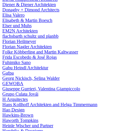
Diener & Diener Architekten
Donaghy + Dimond Architects
Elisa Valero
Elisabeth & Martin Boesch
Elser und Muhs
EM2N Architekten
flachsbarth schultz und planbb
Florian Heilmeyer
Florian Nagler Architekten
Folke Köbberling and Martin Kaltwasser
Frida Escobedo & José Rojas
Fuhimiko Sano
Gabu Heindl Architektur
Gafpa
Georg Nickisch, Selina Walder
GEWOBA
Giuseppe Gurrieri, Valentina Giampiccolo
Grupo Culata Jovái
H Arquitectes
Hans Kollhoff Architekten and Helga Timmermann
Hao Design
Hawkins-Brown
Haworth Tompkins
Heinle Wischer und Partner
Hendriks & Despierre