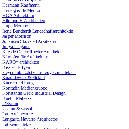
Hermann Kaufmann
Herzog & de Meuron
HGA Arhitektuur
Hild und K Architekten
Hugo Mompò
Irene Burkhardt Landschaftsarchitektin
Jasper Morrison
Johansen Skovsted Arkitekter
Junya Ishigami
Kaestle Ocker Roeder Architekten
Kämpfen für Architektur
KARO* architekten
Kissler+Effgen
kleyer.koblitz.letzel.freivogel.architekten
Knapkiewicz & Fickert
Knerer und Lang
Konradin Mediengruppe
Konstantin Grcic Industrial Design
Kuehn Malvezzi
L'Escaut
lacaton & vassal
Lan Architecture
Langarita Navarro Arquitectos
Lattkearchitekten