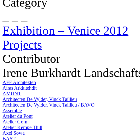
Category
_ _ _
Exhibition – Venice 2012
Projects
Contributor
Irene Burkhardt Landschafts
AFF Architekten
Airas Arkkitehdit
AMUNT
Architecten De Vylder, Vinck Taillieu
Architecten De Vylder, Vinck Taillieu / BAVO
Assemble
Atelier du Pont
Atelier Gom
Atelier Kempe Thill
Axel Sowa
BAST