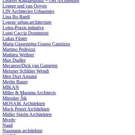
Lederer Ragnarsdóttir + Oei Architekten
Legner und van Ooyen
LIN Architectes Urbanistes
Lina Bo Bardi
Logon/ urban.architecture
Lotus-Praxis initiative
Luigi Caccia Dominioni
Lukas Fúster
Maria Giuseppina Grasso Cannizzo
Martino Pedrozzi
Mathieu Wellner
Max Dudler
Mecanoo/Dick van Gameren
Meixner Schlüter Wendt
Men Duri Arquint
Merlin Bauer
MIKAN
Miller & Maranta Architects
Miroslav Šik
MOSAIK Architekten
Muck Petzet Architekten
Müller Sigrist Architekten
Mvrdv
Naad
Naumann architektur