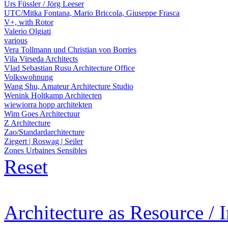
Urs Füssler / Jörg Leeser
UTC/Mitka Fontana, Mario Briccola, Giuseppe Frasca
V+, with Rotor
Valerio Olgiati
various
Vera Tollmann und Christian von Borries
Vila Virseda Architects
Vlad Sebastian Rusu Architecture Office
Volkswohnung
Wang Shu, Amateur Architecture Studio
Wenink Holtkamp Architecten
wiewiorra hopp architekten
Wim Goes Architectuur
Z Architecture
Zao/Standardarchitecture
Ziegert | Roswag | Seiler
Zones Urbaines Sensibles
Reset
Architecture as Resource / 