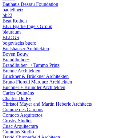
Bauhaus Dessau Foundation
bauteilnetz
bb22
Beat Rothen
BIG-Bjarke Ingels Group
blauraum
BLDGS
bogevischs buero
Boltshauser Architekten
Boven Bouw
Brandlhuber+
Brandlhuber+ / Tammo Prinz
Brenne Architekten
Brückner & Brückner Architekten
Bruno Fioretti Marquez Architekten
Buchner + Bründler Architekten
Carlos Quintàns
Charles De Ry
Christof Mayer and Martin Heberle Architects
Comme des Garçons
Comoco Arquitectos
Crosby Studios
Cuac Arquitectura
Cumulus Studio
David Chipperfield Architects