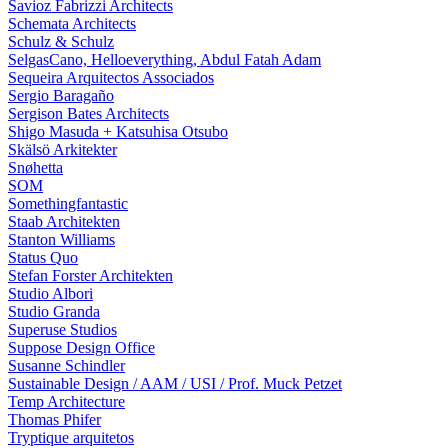
Savioz Fabrizzi Architects
Schemata Architects
Schulz & Schulz
SelgasCano, Helloeverything, Abdul Fatah Adam
Sequeira Arquitectos Associados
Sergio Baragaño
Sergison Bates Architects
Shigo Masuda + Katsuhisa Otsubo
Skälsö Arkitekter
Snøhetta
SOM
Somethingfantastic
Staab Architekten
Stanton Williams
Status Quo
Stefan Forster Architekten
Studio Albori
Studio Granda
Superuse Studios
Suppose Design Office
Susanne Schindler
Sustainable Design / AAM / USI / Prof. Muck Petzet
Temp Architecture
Thomas Phifer
Tryptique arquitetos