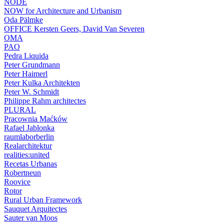
NODE
NOW for Architecture and Urbanism
Oda Pälmke
OFFICE Kersten Geers, David Van Severen
OMA
PAO
Pedra Liquida
Peter Grundmann
Peter Haimerl
Peter Kulka Architekten
Peter W. Schmidt
Philippe Rahm architectes
PLURAL
Pracownia Maćków
Rafael Jablonka
raumlaborberlin
Realarchitektur
realities:united
Recetas Urbanas
Robertneun
Roovice
Rotor
Rural Urban Framework
Sauquet Arquitectes
Sauter van Moos