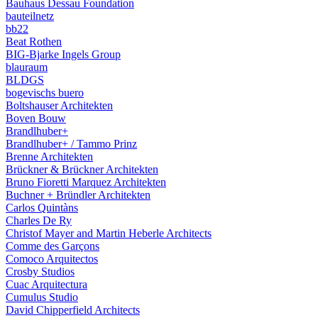
Bauhaus Dessau Foundation
bauteilnetz
bb22
Beat Rothen
BIG-Bjarke Ingels Group
blauraum
BLDGS
bogevischs buero
Boltshauser Architekten
Boven Bouw
Brandlhuber+
Brandlhuber+ / Tammo Prinz
Brenne Architekten
Brückner & Brückner Architekten
Bruno Fioretti Marquez Architekten
Buchner + Bründler Architekten
Carlos Quintàns
Charles De Ry
Christof Mayer and Martin Heberle Architects
Comme des Garçons
Comoco Arquitectos
Crosby Studios
Cuac Arquitectura
Cumulus Studio
David Chipperfield Architects