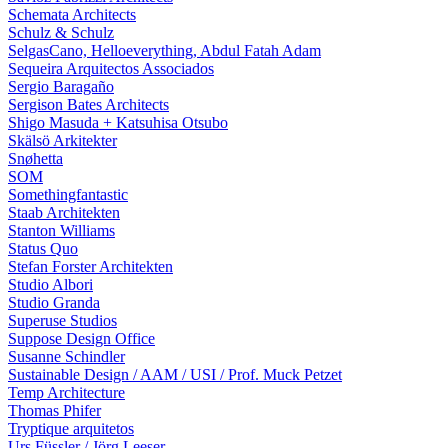
Schemata Architects
Schulz & Schulz
SelgasCano, Helloeverything, Abdul Fatah Adam
Sequeira Arquitectos Associados
Sergio Baragaño
Sergison Bates Architects
Shigo Masuda + Katsuhisa Otsubo
Skälsö Arkitekter
Snøhetta
SOM
Somethingfantastic
Staab Architekten
Stanton Williams
Status Quo
Stefan Forster Architekten
Studio Albori
Studio Granda
Superuse Studios
Suppose Design Office
Susanne Schindler
Sustainable Design / AAM / USI / Prof. Muck Petzet
Temp Architecture
Thomas Phifer
Tryptique arquitetos
Urs Füssler / Jörg Leeser