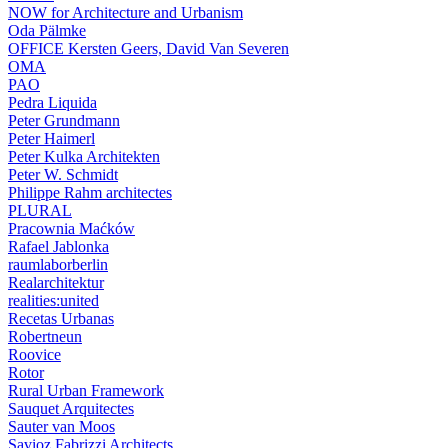
NOW for Architecture and Urbanism
Oda Pälmke
OFFICE Kersten Geers, David Van Severen
OMA
PAO
Pedra Liquida
Peter Grundmann
Peter Haimerl
Peter Kulka Architekten
Peter W. Schmidt
Philippe Rahm architectes
PLURAL
Pracownia Maćków
Rafael Jablonka
raumlaborberlin
Realarchitektur
realities:united
Recetas Urbanas
Robertneun
Roovice
Rotor
Rural Urban Framework
Sauquet Arquitectes
Sauter van Moos
Savioz Fabrizzi Architects