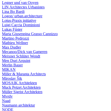
Legner und van Ooyen
LIN Architectes Urbanistes
Lina Bo Bardi
Logon/ urban.architecture
Lotus-Praxis initiative
Luigi Caccia Dominioni
Lukas Fúster
Maria Giuseppina Grasso Cannizzo
Martino Pedrozzi
Mathieu Wellner
Max Dudler
Mecanoo/Dick van Gameren
Meixner Schlüter Wendt
Men Duri Arquint
Merlin Bauer
MIKAN
Miller & Maranta Architects
Miroslav Šik
MOSAIK Architekten
Muck Petzet Architekten
Müller Sigrist Architekten
Mvrdv
Naad
Naumann architektur
NODE