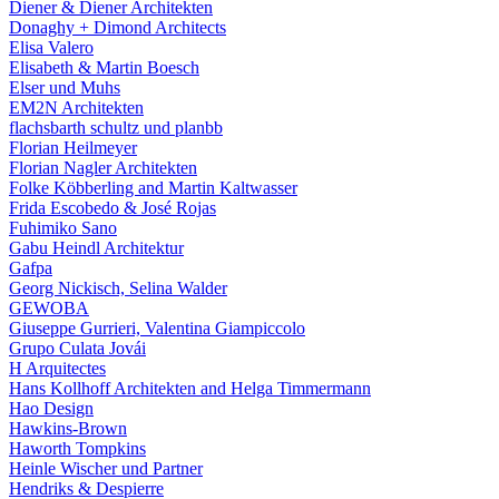
Diener & Diener Architekten
Donaghy + Dimond Architects
Elisa Valero
Elisabeth & Martin Boesch
Elser und Muhs
EM2N Architekten
flachsbarth schultz und planbb
Florian Heilmeyer
Florian Nagler Architekten
Folke Köbberling and Martin Kaltwasser
Frida Escobedo & José Rojas
Fuhimiko Sano
Gabu Heindl Architektur
Gafpa
Georg Nickisch, Selina Walder
GEWOBA
Giuseppe Gurrieri, Valentina Giampiccolo
Grupo Culata Jovái
H Arquitectes
Hans Kollhoff Architekten and Helga Timmermann
Hao Design
Hawkins-Brown
Haworth Tompkins
Heinle Wischer und Partner
Hendriks & Despierre