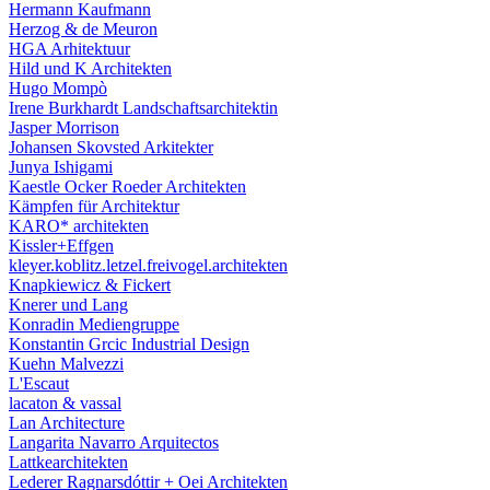
Hermann Kaufmann
Herzog & de Meuron
HGA Arhitektuur
Hild und K Architekten
Hugo Mompò
Irene Burkhardt Landschaftsarchitektin
Jasper Morrison
Johansen Skovsted Arkitekter
Junya Ishigami
Kaestle Ocker Roeder Architekten
Kämpfen für Architektur
KARO* architekten
Kissler+Effgen
kleyer.koblitz.letzel.freivogel.architekten
Knapkiewicz & Fickert
Knerer und Lang
Konradin Mediengruppe
Konstantin Grcic Industrial Design
Kuehn Malvezzi
L'Escaut
lacaton & vassal
Lan Architecture
Langarita Navarro Arquitectos
Lattkearchitekten
Lederer Ragnarsdóttir + Oei Architekten