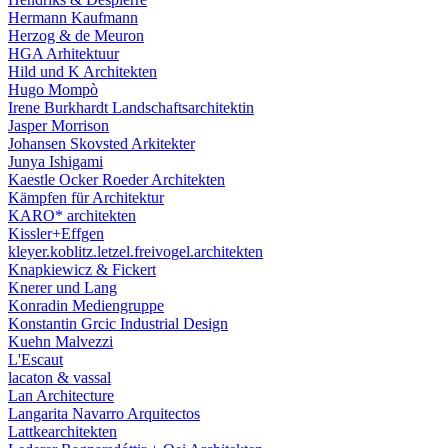
Hermann Kaufmann
Herzog & de Meuron
HGA Arhitektuur
Hild und K Architekten
Hugo Mompò
Irene Burkhardt Landschaftsarchitektin
Jasper Morrison
Johansen Skovsted Arkitekter
Junya Ishigami
Kaestle Ocker Roeder Architekten
Kämpfen für Architektur
KARO* architekten
Kissler+Effgen
kleyer.koblitz.letzel.freivogel.architekten
Knapkiewicz & Fickert
Knerer und Lang
Konradin Mediengruppe
Konstantin Grcic Industrial Design
Kuehn Malvezzi
L'Escaut
lacaton & vassal
Lan Architecture
Langarita Navarro Arquitectos
Lattkearchitekten