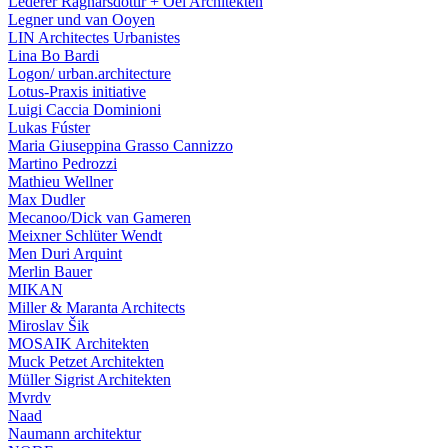
Lederer Ragnarsdóttir + Oei Architekten
Legner und van Ooyen
LIN Architectes Urbanistes
Lina Bo Bardi
Logon/ urban.architecture
Lotus-Praxis initiative
Luigi Caccia Dominioni
Lukas Fúster
Maria Giuseppina Grasso Cannizzo
Martino Pedrozzi
Mathieu Wellner
Max Dudler
Mecanoo/Dick van Gameren
Meixner Schlüter Wendt
Men Duri Arquint
Merlin Bauer
MIKAN
Miller & Maranta Architects
Miroslav Šik
MOSAIK Architekten
Muck Petzet Architekten
Müller Sigrist Architekten
Mvrdv
Naad
Naumann architektur