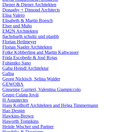
Diener & Diener Architekten
Donaghy + Dimond Architects
Elisa Valero
Elisabeth & Martin Boesch
Elser und Muhs
EM2N Architekten
flachsbarth schultz und planbb
Florian Heilmeyer
Florian Nagler Architekten
Folke Köbberling and Martin Kaltwasser
Frida Escobedo & José Rojas
Fuhimiko Sano
Gabu Heindl Architektur
Gafpa
Georg Nickisch, Selina Walder
GEWOBA
Giuseppe Gurrieri, Valentina Giampiccolo
Grupo Culata Jovái
H Arquitectes
Hans Kollhoff Architekten and Helga Timmermann
Hao Design
Hawkins-Brown
Haworth Tompkins
Heinle Wischer und Partner
Hendriks & Despierre