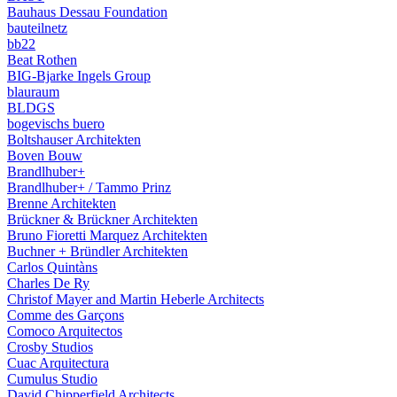
Bauhaus Dessau Foundation
bauteilnetz
bb22
Beat Rothen
BIG-Bjarke Ingels Group
blauraum
BLDGS
bogevischs buero
Boltshauser Architekten
Boven Bouw
Brandlhuber+
Brandlhuber+ / Tammo Prinz
Brenne Architekten
Brückner & Brückner Architekten
Bruno Fioretti Marquez Architekten
Buchner + Bründler Architekten
Carlos Quintàns
Charles De Ry
Christof Mayer and Martin Heberle Architects
Comme des Garçons
Comoco Arquitectos
Crosby Studios
Cuac Arquitectura
Cumulus Studio
David Chipperfield Architects