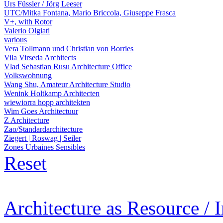
Urs Füssler / Jörg Leeser
UTC/Mitka Fontana, Mario Briccola, Giuseppe Frasca
V+, with Rotor
Valerio Olgiati
various
Vera Tollmann und Christian von Borries
Vila Virseda Architects
Vlad Sebastian Rusu Architecture Office
Volkswohnung
Wang Shu, Amateur Architecture Studio
Wenink Holtkamp Architecten
wiewiorra hopp architekten
Wim Goes Architectuur
Z Architecture
Zao/Standardarchitecture
Ziegert | Roswag | Seiler
Zones Urbaines Sensibles
Reset
Architecture as Resource / 