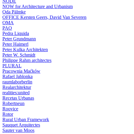
NODE
NOW for Architecture and Urbanism
Oda Pälmke
OFFICE Kersten Geers, David Van Severen
OMA
PAO
Pedra Liquida
Peter Grundmann
Peter Haimerl
Peter Kulka Architekten
Peter W. Schmidt
Philippe Rahm architectes
PLURAL
Pracownia Maćków
Rafael Jablonka
raumlaborberlin
Realarchitektur
realities:united
Recetas Urbanas
Robertneun
Roovice
Rotor
Rural Urban Framework
Sauquet Arquitectes
Sauter van Moos