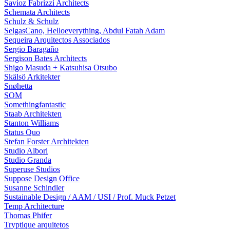
Savioz Fabrizzi Architects
Schemata Architects
Schulz & Schulz
SelgasCano, Helloeverything, Abdul Fatah Adam
Sequeira Arquitectos Associados
Sergio Baragaño
Sergison Bates Architects
Shigo Masuda + Katsuhisa Otsubo
Skälsö Arkitekter
Snøhetta
SOM
Somethingfantastic
Staab Architekten
Stanton Williams
Status Quo
Stefan Forster Architekten
Studio Albori
Studio Granda
Superuse Studios
Suppose Design Office
Susanne Schindler
Sustainable Design / AAM / USI / Prof. Muck Petzet
Temp Architecture
Thomas Phifer
Tryptique arquitetos