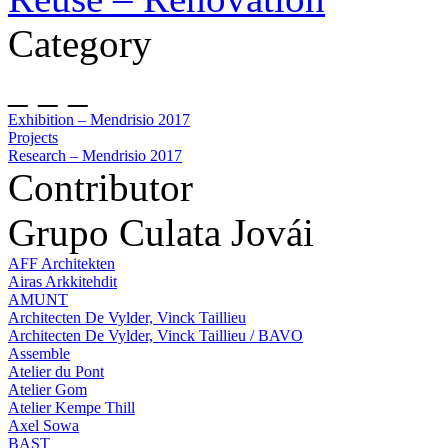
Category
_ _ _
Exhibition – Mendrisio 2017
Projects
Research – Mendrisio 2017
Contributor
Grupo Culata Jovái
AFF Architekten
Airas Arkkitehdit
AMUNT
Architecten De Vylder, Vinck Taillieu
Architecten De Vylder, Vinck Taillieu / BAVO
Assemble
Atelier du Pont
Atelier Gom
Atelier Kempe Thill
Axel Sowa
BAST