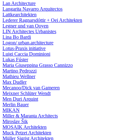
Lan Architecture
Langarita Navarro Arquitectos
Lattkearchitekten
Lederer Ragnarsdóttir + Oei Architekten
Legner und van Ooyen
LIN Architectes Urbanistes
Lina Bo Bardi
Logon/ urban.architecture
Lotus-Praxis initiative
Luigi Caccia Dominioni
Lukas Fúster
Maria Giuseppina Grasso Cannizzo
Martino Pedrozzi
Mathieu Wellner
Max Dudler
Mecanoo/Dick van Gameren
Meixner Schlüter Wendt
Men Duri Arquint
Merlin Bauer
MIKAN
Miller & Maranta Architects
Miroslav Šik
MOSAIK Architekten
Muck Petzet Architekten
Müller Sigrist Architekten