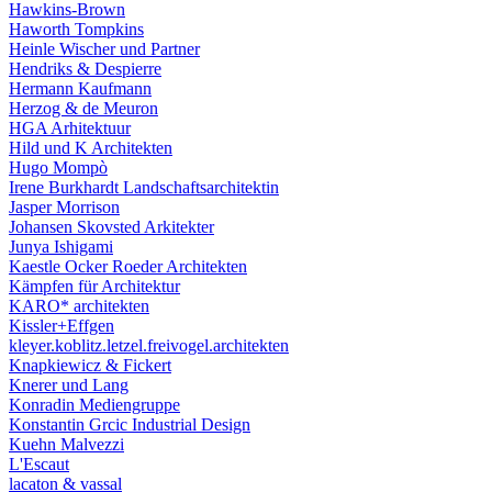
Hawkins-Brown
Haworth Tompkins
Heinle Wischer und Partner
Hendriks & Despierre
Hermann Kaufmann
Herzog & de Meuron
HGA Arhitektuur
Hild und K Architekten
Hugo Mompò
Irene Burkhardt Landschaftsarchitektin
Jasper Morrison
Johansen Skovsted Arkitekter
Junya Ishigami
Kaestle Ocker Roeder Architekten
Kämpfen für Architektur
KARO* architekten
Kissler+Effgen
kleyer.koblitz.letzel.freivogel.architekten
Knapkiewicz & Fickert
Knerer und Lang
Konradin Mediengruppe
Konstantin Grcic Industrial Design
Kuehn Malvezzi
L'Escaut
lacaton & vassal