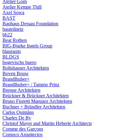
Atelier Gom
Atelier Kempe Thill
Axel Sowa
BAST
Bauhaus Dessau Foundation
bauteilnetz
bb22
Beat Rothen
BIG-Bjarke Ingels Group
blauraum
BLDGS
bogevischs buero
Boltshauser Architekten
Boven Bouw
Brandlhuber+
Brandlhuber+ / Tammo Prinz
Brenne Architekten
Brückner & Brückner Architekten
Bruno Fioretti Marquez Architekten
Buchner + Bründler Architekten
Carlos Quintàns
Charles De Ry
Christof Mayer and Martin Heberle Architects
Comme des Garçons
Comoco Arquitectos