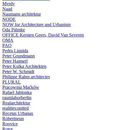
Mvrdv
Naad
Naumann architektur
NODE
NOW for Architecture and Urbanism
Oda Pälmke
OFFICE Kersten Geers, David Van Severen
OMA
PAO
Pedra Liquida
Peter Grundmann
Peter Haimerl
Peter Kulka Architekten
Peter W. Schmidt
Philippe Rahm architectes
PLURAL
Pracownia Maćków
Rafael Jablonka
raumlaborberlin
Realarchitektur
realities:united
Recetas Urbanas
Robertneun
Roovice
Rotor