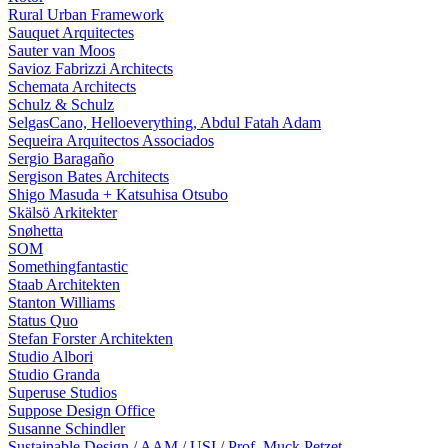
Rural Urban Framework
Sauquet Arquitectes
Sauter van Moos
Savioz Fabrizzi Architects
Schemata Architects
Schulz & Schulz
SelgasCano, Helloeverything, Abdul Fatah Adam
Sequeira Arquitectos Associados
Sergio Baragaño
Sergison Bates Architects
Shigo Masuda + Katsuhisa Otsubo
Skälsö Arkitekter
Snøhetta
SOM
Somethingfantastic
Staab Architekten
Stanton Williams
Status Quo
Stefan Forster Architekten
Studio Albori
Studio Granda
Superuse Studios
Suppose Design Office
Susanne Schindler
Sustainable Design / AAM / USI / Prof. Muck Petzet