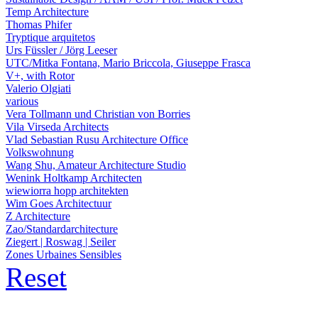
Temp Architecture
Thomas Phifer
Tryptique arquitetos
Urs Füssler / Jörg Leeser
UTC/Mitka Fontana, Mario Briccola, Giuseppe Frasca
V+, with Rotor
Valerio Olgiati
various
Vera Tollmann und Christian von Borries
Vila Virseda Architects
Vlad Sebastian Rusu Architecture Office
Volkswohnung
Wang Shu, Amateur Architecture Studio
Wenink Holtkamp Architecten
wiewiorra hopp architekten
Wim Goes Architectuur
Z Architecture
Zao/Standardarchitecture
Ziegert | Roswag | Seiler
Zones Urbaines Sensibles
Reset