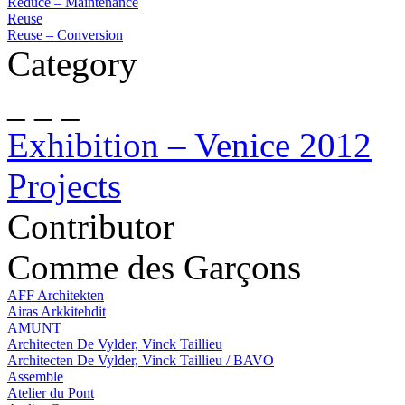
Reduce – Maintenance
Reuse
Reuse – Conversion
Category
_ _ _
Exhibition – Venice 2012
Projects
Contributor
Comme des Garçons
AFF Architekten
Airas Arkkitehdit
AMUNT
Architecten De Vylder, Vinck Taillieu
Architecten De Vylder, Vinck Taillieu / BAVO
Assemble
Atelier du Pont