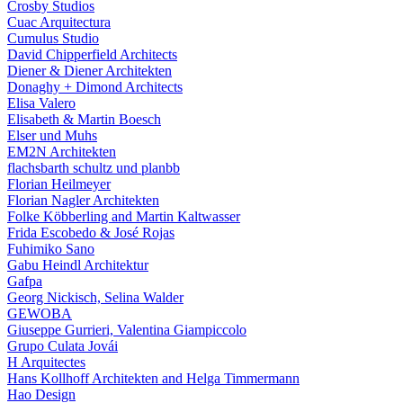
Crosby Studios
Cuac Arquitectura
Cumulus Studio
David Chipperfield Architects
Diener & Diener Architekten
Donaghy + Dimond Architects
Elisa Valero
Elisabeth & Martin Boesch
Elser und Muhs
EM2N Architekten
flachsbarth schultz und planbb
Florian Heilmeyer
Florian Nagler Architekten
Folke Köbberling and Martin Kaltwasser
Frida Escobedo & José Rojas
Fuhimiko Sano
Gabu Heindl Architektur
Gafpa
Georg Nickisch, Selina Walder
GEWOBA
Giuseppe Gurrieri, Valentina Giampiccolo
Grupo Culata Jovái
H Arquitectes
Hans Kollhoff Architekten and Helga Timmermann
Hao Design